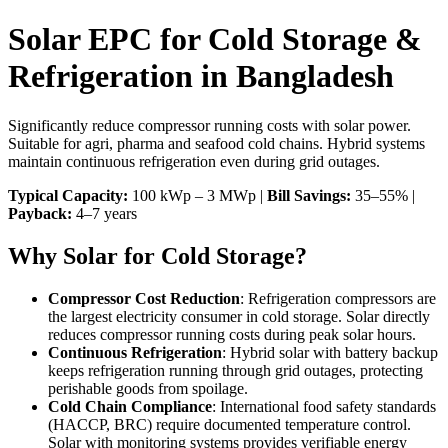
Solar EPC for Cold Storage &
Refrigeration in Bangladesh
Significantly reduce compressor running costs with solar power.
Suitable for agri, pharma and seafood cold chains. Hybrid systems
maintain continuous refrigeration even during grid outages.
Typical Capacity:
100 kWp – 3 MWp |
Bill Savings:
35–55% |
Payback:
4–7 years
Why Solar for Cold Storage?
Compressor Cost Reduction
: Refrigeration compressors are
the largest electricity consumer in cold storage. Solar directly
reduces compressor running costs during peak solar hours.
Continuous Refrigeration
: Hybrid solar with battery backup
keeps refrigeration running through grid outages, protecting
perishable goods from spoilage.
Cold Chain Compliance
: International food safety standards
(HACCP, BRC) require documented temperature control.
Solar with monitoring systems provides verifiable energy